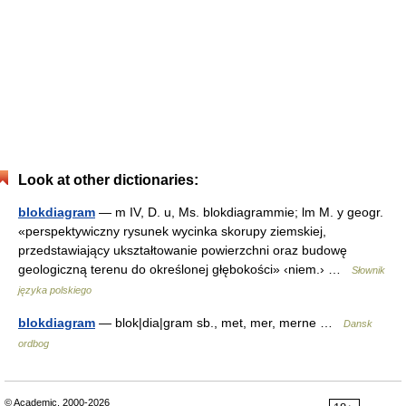
Look at other dictionaries:
blokdiagram
— m IV, D. u, Ms. blokdiagrammie; lm M. y geogr.
«perspektywiczny rysunek wycinka skorupy ziemskiej,
przedstawiający ukształtowanie powierzchni oraz budowę
geologiczną terenu do określonej głębokości» ‹niem.› …
Słownik
języka polskiego
blokdiagram
— blok|dia|gram sb., met, mer, merne …
Dansk
ordbog
© Academic, 2000-2026